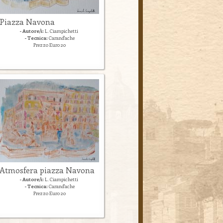
Piazza Navona
- Autore/i:
L. Ciampichetti
- Tecnica:
Carand'ache
Prezzo Euro 20
Atmosfera piazza Navona
- Autore/i:
L. Ciampichetti
- Tecnica:
Carand'ache
Prezzo Euro 20