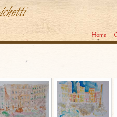
chetti
Home
C