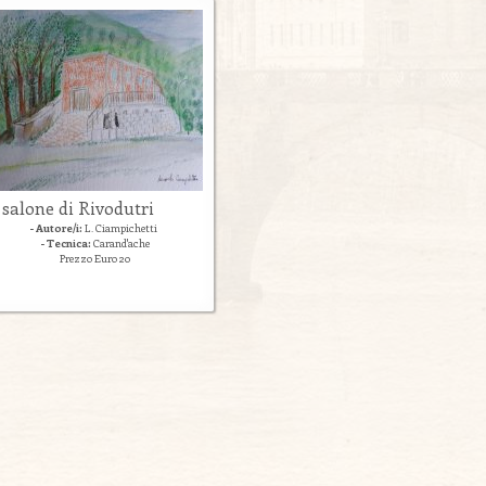
l salone di Rivodutri
- Autore/i:
L. Ciampichetti
- Tecnica:
Carand'ache
Prezzo Euro 20