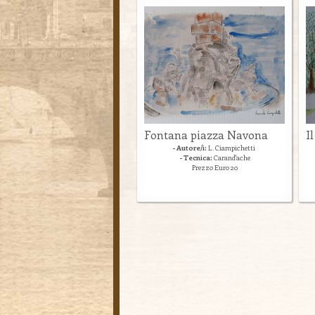
Fontana piazza Navona
I
- Autore/i:
L. Ciampichetti
- Tecnica:
Carand'ache
Prezzo Euro 20