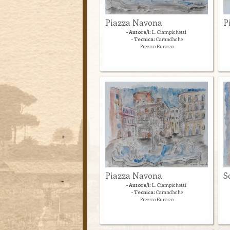
Piazza Navona
P
- Autore/i:
L. Ciampichetti
- Tecnica:
Carand'ache
Prezzo Euro 20
Piazza Navona
S
- Autore/i:
L. Ciampichetti
- Tecnica:
Carand'ache
Prezzo Euro 20