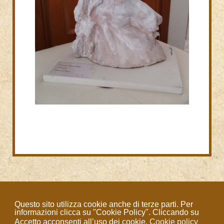
Questo sito utilizza cookie anche di terze parti. Per
Tutti i diritti Riservati Leonardo
informazioni clicca su "Cookie Policy". Cliccando su
Ciampichetti © 2016-2026
Accetto acconsenti all’uso dei cookie.
Cookie policy