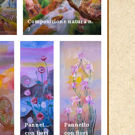
Composizione natura n.
7
Pannello
Pannello
con fiori
con fiori