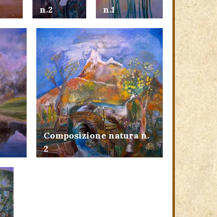
n.1
n.2
Composizione natura n.
2