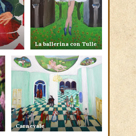
La ballerina con Tulle
e
Carnevale