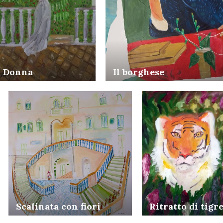
Il borghese
Donna
Scalinata con fiori
Ritratto di tigr